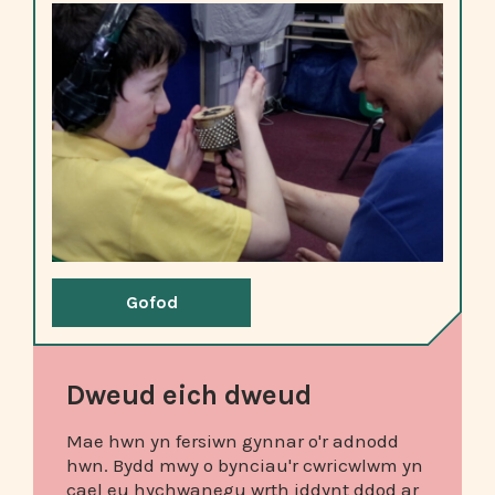
Gofod
Dweud eich dweud
Mae hwn yn fersiwn gynnar o'r adnodd
hwn. Bydd mwy o bynciau'r cwricwlwm yn
cael eu hychwanegu wrth iddynt ddod ar