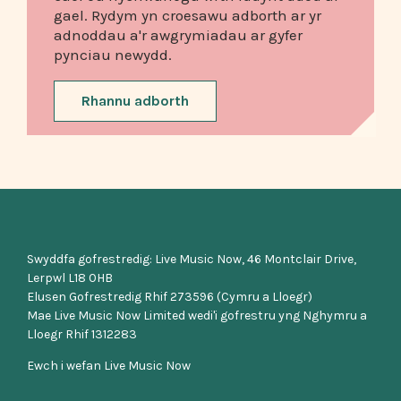
gael. Rydym yn croesawu adborth ar yr
adnoddau a'r awgrymiadau ar gyfer
pynciau newydd.
Rhannu adborth
Swyddfa gofrestredig: Live Music Now, 46 Montclair Drive,
Lerpwl L18 0HB
Elusen Gofrestredig Rhif 273596 (Cymru a Lloegr)
Mae Live Music Now Limited wedi'i gofrestru yng Nghymru a
Lloegr Rhif 1312283
Ewch i wefan Live Music Now