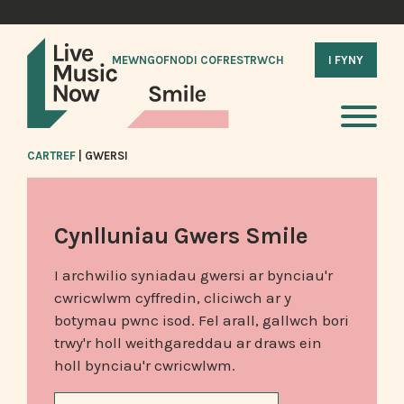
MEWNGOFNODI COFRESTRWCH
I FYNY
CARTREF
|
GWERSI
Cynlluniau Gwers Smile
I archwilio syniadau gwersi ar bynciau'r
cwricwlwm cyffredin, cliciwch ar y
botymau pwnc isod. Fel arall, gallwch bori
trwy'r holl weithgareddau ar draws ein
holl bynciau'r cwricwlwm.