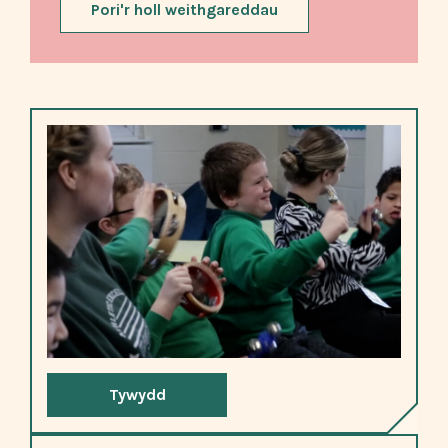
Pori'r holl weithgareddau
Tywydd